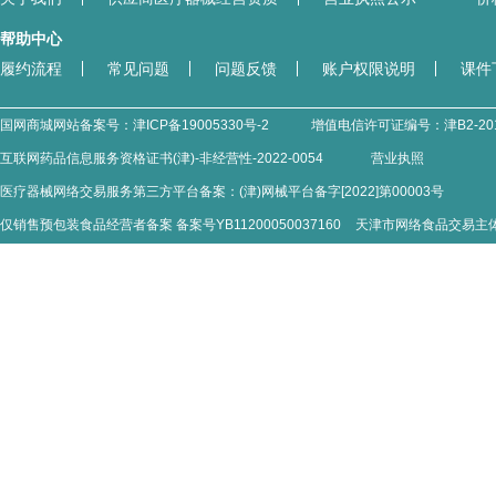
帮助中心
履约流程
常见问题
问题反馈
账户权限说明
课件
国网商城网站备案号：
津ICP备19005330号-2
增值电信许可证编号：
津B2-20
互联网药品信息服务资格证书(津)-非经营性-2022-0054
营业执照
医疗器械网络交易服务第三方平台备案：(津)网械平台备字[2022]第00003号
仅销售预包装食品经营者备案 备案号YB11200050037160
天津市网络食品交易主体备案