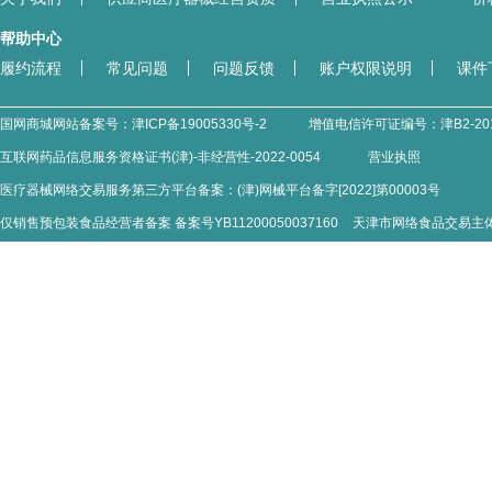
帮助中心
履约流程
常见问题
问题反馈
账户权限说明
课件
国网商城网站备案号：
津ICP备19005330号-2
增值电信许可证编号：
津B2-20
互联网药品信息服务资格证书(津)-非经营性-2022-0054
营业执照
医疗器械网络交易服务第三方平台备案：(津)网械平台备字[2022]第00003号
仅销售预包装食品经营者备案 备案号YB11200050037160
天津市网络食品交易主体备案